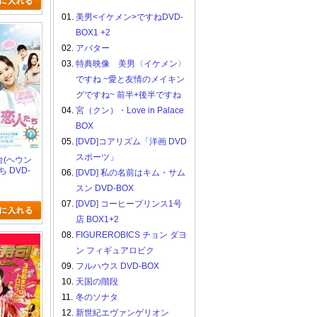
01.
美男<イケメン>ですねDVD-
BOX1 +2
02.
アバター
03.
特典映像 美男〈イケメン〉
ですね ~愛と友情のメイキン
グですね~ 前半+後半ですね
04.
宮（クン）・Love in Palace
BOX
05.
[DVD]コアリズム「洋画 DVD
スポーツ」
雲台(ヘウン
 DVD-
06.
[DVD] 私の名前はキム・サム
スン DVD-BOX
07.
[DVD] コーヒープリンス1号
店 BOX1+2
08.
FIGUREROBICS チョン ダヨ
ン フィギュアロビク
09.
フルハウス DVD-BOX
10.
天国の階段
11.
冬のソナタ
12.
新世紀エヴァンゲリオン