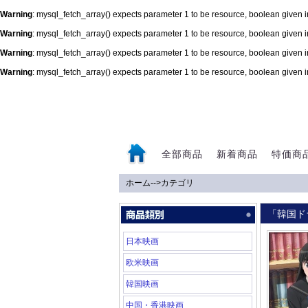
Warning
: mysql_fetch_array() expects parameter 1 to be resource, boolean given 
Warning
: mysql_fetch_array() expects parameter 1 to be resource, boolean given 
Warning
: mysql_fetch_array() expects parameter 1 to be resource, boolean given 
Warning
: mysql_fetch_array() expects parameter 1 to be resource, boolean given 
0
全部商品
新着商品
特価商
ホーム
-->
カテゴリ
「韓国ド
日本映画
欧米映画
韓国映画
中国・香港映画