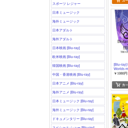
スポーツ レジャー
日本ミュージック
海外ミュージック
日本アダルト
海外アダルト
日本映画 [Blu-ray]
欧米映画 [Blu-ray]
[Blu-ray]
韓国映画 [Blu-ray]
Worlds m
FINAL F
￥1080円
中国・香港映画 [Blu-ray]
CELEBR
日本アニメ [Blu-ray]
海外アニメ [Blu-ray]
日本ミュージック [Blu-ray]
海外ミュージック [Blu-ray]
ドキュメンタリー [Blu-ray]
スペシャル ショー [Blu-ray]