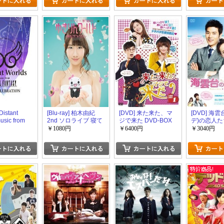
 Distant
[Blu-ray] 柏木由紀
[DVD] 来た来た、マ
[DVD] 海
usic from
2nd ソロライブ 寝て
ジで来た DVD-BOX
デ)の恋人たち
ANTASY THE
も覚めてもゆきりん
1+2
BOX 1+2
￥1080円
￥6400円
￥3040円
ATION
ワールド ~夢中にさせ
ちゃうぞっ