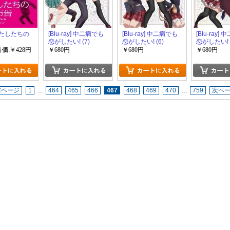
 わたしたちの
[Blu-ray] 中二病でも
[Blu-ray] 中二病でも
[Blu-ray]
恋がしたい! (7)
恋がしたい! (6)
恋がしたい! (
特価:￥428円
￥680円
￥680円
￥680円
前ページ
1
…
464
465
466
467
468
469
470
…
759
次ペ