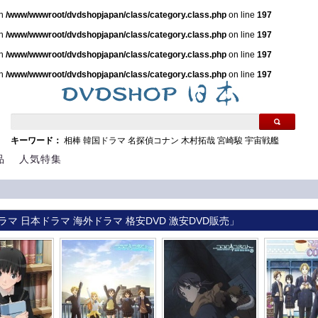
in
/www/wwwroot/dvdshopjapan/class/category.class.php
on line
197
in
/www/wwwroot/dvdshopjapan/class/category.class.php
on line
197
in
/www/wwwroot/dvdshopjapan/class/category.class.php
on line
197
in
/www/wwwroot/dvdshopjapan/class/category.class.php
on line
197
キーワード：
相棒
韓国ドラマ
名探偵コナン
木村拓哉
宮崎駿
宇宙戦艦
品
人気特集
ラマ 日本ドラマ 海外ドラマ 格安DVD 激安DVD販売」