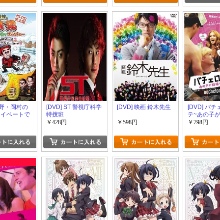
 東野・岡村の
[DVD] ST 警視庁科学
[DVD] 映画 鈴木先生
[DVD] バ
ライベートで
特捜班
テ~あの子
さい… 地獄
なんて! ~
￥428円
￥598円
￥798円
野猿を撮ろ
&是非見て欲
の旅