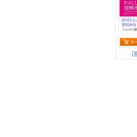
[DVD]
宣戦布告
￥428円