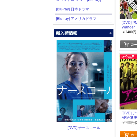
[Blu-ray] 日本ドラマ
[Blu-ray] アメリカドラマ
[DVD] P
Wander Tr
Vol.6
￥2400円
[DVD] 
ARAGU
￥798円
[DVD] ナースコール