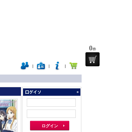
0
件
|
|
|