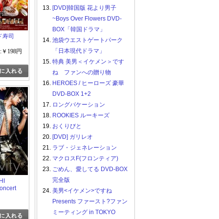
13.
[DVD]韓国版 花より男子
~Boys Over Flowers DVD-
BOX「韓国ドラマ」
ッド寿司
14.
池袋ウエストゲートパーク
「日本現代ドラマ」
:￥198円
15.
特典 美男＜イケメン＞です
ね ファンへの贈り物
16.
HEROES / ヒーローズ 豪華
DVD-BOX 1+2
17.
ロングバケーション
18.
ROOKIES ルーキーズ
19.
おくりびと
20.
[DVD] ガリレオ
21.
ラブ・ジェネレーション
22.
マクロスF(フロンティア)
23.
ごめん、愛してる DVD-BOX
完全版
HI
ncert
24.
美男<イケメン>ですね
ravity"
Presents ファースト?ファン
ミーティング in TOKYO