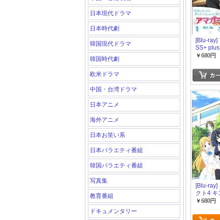
日本現代ドラマ
日本時代劇
[Blu-ra
韓国現代ドラマ
SS+ plu
￥680円
韓国時代劇
欧米ドラマ
中国・台湾ドラマ
日本アニメ
海外アニメ
日本お笑い系
日本バラエティ番組
韓国バラエティ番組
写真集
[Blu-ra
クト4 
教育番組
下
￥680円
ドキュメンタリー