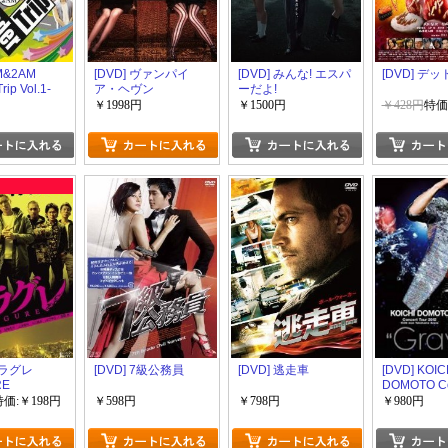
M&2AM
[DVD] ヴァンパイ
[DVD] みんな! エスパ
[DVD] デ
ip Vol.1-
ア・ヘヴン
ーだよ!
￥1998円
￥1500円
￥428円
特価
アラグレ
[DVD] 7級公務員
[DVD] 逃走車
[DVD] KOIC
RE
DOMOTO Co
Tour 2012 "G
特価:￥198円
￥598円
￥798円
￥980円