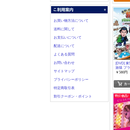
お買い物方法について
送料に関して
お支払いについて
配送について
よくある質問
お問い合わせ
[DVD]
旅猿 プ
サイトマップ
ごめんな
￥580円
谷温泉で
プライバシーポリシー
う! の旅
しい奈良
特定商取引表
割引クーポン・ポイント