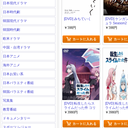
日本現代ドラマ
日本時代劇
[DVD] みちていく
[DVD] ケン
韓国現代ドラマ
ュラ Season2 P
￥598円
￥598円
韓国時代劇
欧米ドラマ
中国・台湾ドラマ
日本アニメ
海外アニメ
日本お笑い系
日本バラエティ番組
韓国バラエティ番組
写真集
[DVD] 転生したらス
[DVD] 転生
ライムだった件 コリ
ライムだった件
教育番組
ウスの夢
￥3980円
￥3980円
ドキュメンタリー
スポーツ レジャー