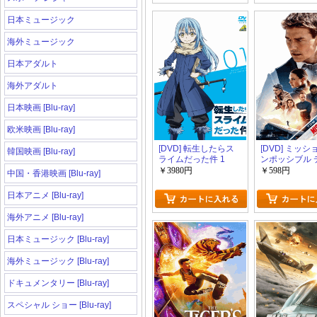
日本ミュージック
海外ミュージック
日本アダルト
海外アダルト
日本映画 [Blu-ray]
欧米映画 [Blu-ray]
[DVD] 転生したらス
[DVD] ミッシ
韓国映画 [Blu-ray]
ライムだった件 1
ンポッシブル 
レコニング
￥3980円
￥598円
中国・香港映画 [Blu-ray]
日本アニメ [Blu-ray]
海外アニメ [Blu-ray]
日本ミュージック [Blu-ray]
海外ミュージック [Blu-ray]
ドキュメンタリー [Blu-ray]
スペシャル ショー [Blu-ray]