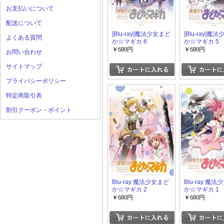
お支払いについて
配送について
[Blu-ray]魔法少女まど
[Blu-ray]魔
よくある質問
か☆マギカ 6
か☆マギカ 5
￥680円
￥680円
お問い合わせ
サイトマップ
プライバシーポリシー
特定商取引表
割引クーポン・ポイント
Blu-ray 魔法少女まど
Blu-ray 魔
か☆マギカ 2
か☆マギカ 1
￥680円
￥680円