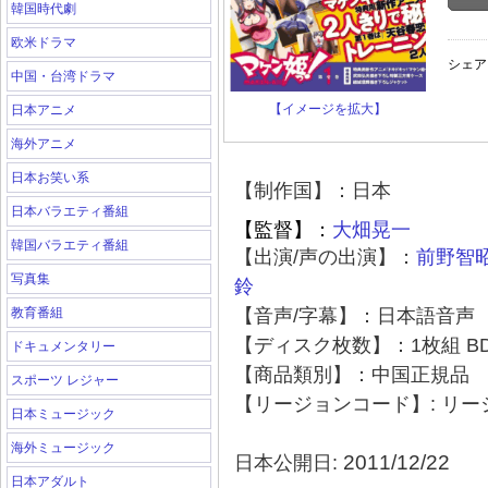
韓国時代劇
欧米ドラマ
シェア
中国・台湾ドラマ
【イメージを拡大】
日本アニメ
海外アニメ
日本お笑い系
【制作国】：日本
日本バラエティ番組
【監督】：
大畑晃一
韓国バラエティ番組
【出演/声の出演】：
前野智
写真集
鈴
教育番組
【音声/字幕】：日本語音声
【ディスク枚数】：1枚組 BD
ドキュメンタリー
【商品類別】：中国正規品
スポーツ レジャー
【リージョンコード】: リ
日本ミュージック
海外ミュージック
2011/12/22
日本公開日:
日本アダルト