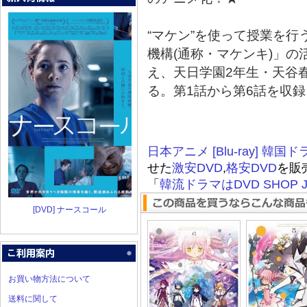
“マケン”を使って授業を
機構(通称・マケンキ)」の
え、天日学園2年生・天谷
る。第1話から第6話を収録
日本アニメ [Blu-ray]
韓国ド
せた
激安DVD
,
格安DVD
を販
「
韓流ドラマはDVD SHOP J
[DVD] ナースコール
お買い物方法について
送料に関して