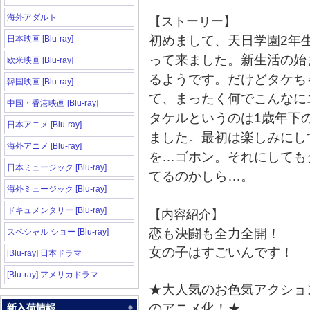
海外アダルト
【ストーリー】
初めまして、天日学園2年
日本映画 [Blu-ray]
って来ました。新生活の始
欧米映画 [Blu-ray]
るようです。だけどタケち
韓国映画 [Blu-ray]
て、まったく何でこんなに
中国・香港映画 [Blu-ray]
タケルというのは1歳年下
日本アニメ [Blu-ray]
ました。最初は楽しみにし
海外アニメ [Blu-ray]
を…ゴホン。それにしても
日本ミュージック [Blu-ray]
てるのかしら…。
海外ミュージック [Blu-ray]
ドキュメンタリー [Blu-ray]
【内容紹介】
恋も決闘も全力全開！
スペシャル ショー [Blu-ray]
女の子はすごいんです！
[Blu-ray] 日本ドラマ
[Blu-ray] アメリカドラマ
★大人気のお色気アクショ
のアニメ化！★