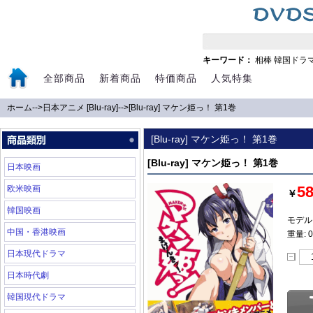
キーワード：
相棒
韓国ドラ
全部商品
新着商品
特価商品
人気特集
ホーム
-->
日本アニメ [Blu-ray]
-->
[Blu-ray] マケン姫っ！ 第1巻
[Blu-ray] マケン姫っ！ 第1巻
[Blu-ray] マケン姫っ！ 第1巻
日本映画
5
欧米映画
￥
韓国映画
モデル:
中国・香港映画
重量: 0
日本現代ドラマ
日本時代劇
韓国現代ドラマ