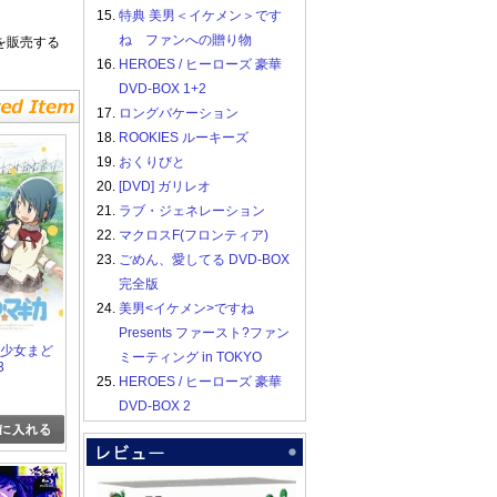
15.
特典 美男＜イケメン＞です
ね ファンへの贈り物
を販売する
16.
HEROES / ヒーローズ 豪華
DVD-BOX 1+2
17.
ロングバケーション
18.
ROOKIES ルーキーズ
19.
おくりびと
20.
[DVD] ガリレオ
21.
ラブ・ジェネレーション
22.
マクロスF(フロンティア)
23.
ごめん、愛してる DVD-BOX
完全版
24.
美男<イケメン>ですね
Presents ファースト?ファン
魔法少女まど
ミーティング in TOKYO
3
25.
HEROES / ヒーローズ 豪華
DVD-BOX 2