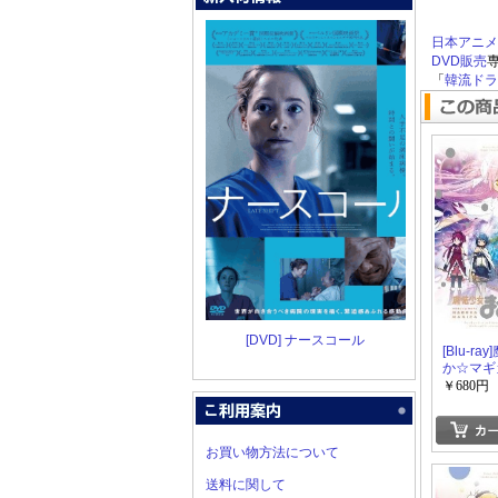
日本アニメ [B
DVD販売
「
韓流ドラマ
[DVD] ナースコール
[Blu-r
か☆マギカ
￥680円
お買い物方法について
送料に関して