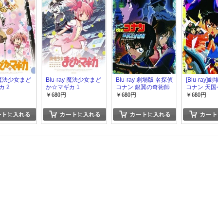
y 魔法少女まど
Blu-ray 魔法少女まど
Blu-ray 劇場版 名探偵
[Blu-ray
 2
か☆マギカ 1
コナン 銀翼の奇術師
コナン 天
ントダウン
￥680円
￥680円
￥680円
DVD キッ
リー」