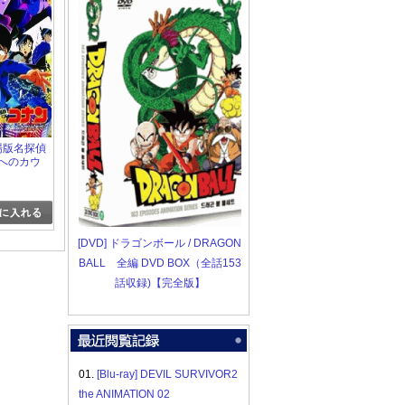
]劇場版名探偵
国へのカウ
「邦画
ズ・ファミ
[DVD] ドラゴンボール / DRAGON
BALL 全編 DVD BOX（全話153
話収録)【完全版】
01.
[Blu-ray] DEVIL SURVIVOR2
the ANIMATION 02