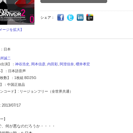
シェア：
メージを拡大】
：日本
岸誠二
の出演】：
神谷浩史
,
岡本信彦
,
内田彩
,
阿澄佳奈
,
櫻井孝宏
幕】：日本語音声
枚数】：1枚組 BD25G
】：中国正規品
ンコード】: リージョンフリー（全世界共通）
2013/07/17
:
ー】
で、何が悪なのだろうか・・・・