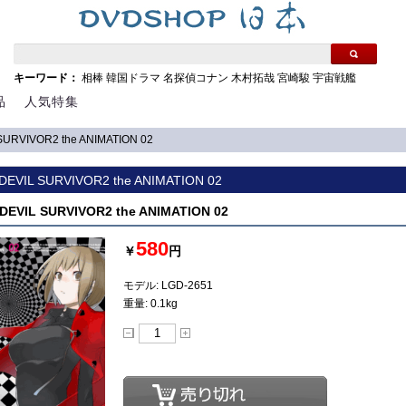
キーワード：
相棒
韓国ドラマ
名探偵コナン
木村拓哉
宮崎駿
宇宙戦艦
品
人気特集
L SURVIVOR2 the ANIMATION 02
] DEVIL SURVIVOR2 the ANIMATION 02
] DEVIL SURVIVOR2 the ANIMATION 02
580
￥
円
モデル: LGD-2651
重量: 0.1kg