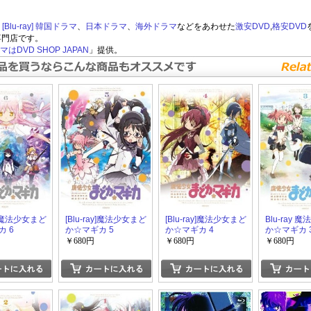
lu-ray]
韓国ドラマ
、
日本ドラマ
、
海外ドラマ
などをあわせた
激安DVD
,
格安DVD
専門店です。
はDVD SHOP JAPAN
」提供。
ay]魔法少女まど
[Blu-ray]魔法少女まど
[Blu-ray]魔法少女まど
Blu-ray 
 6
か☆マギカ 5
か☆マギカ 4
か☆マギカ 
￥680円
￥680円
￥680円