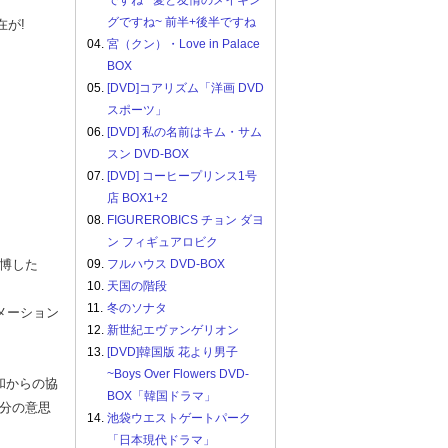
ですね ~愛と友情のメイキン
グですね~ 前半+後半ですね
在が!
04.
宮（クン）・Love in Palace
BOX
05.
[DVD]コアリズム「洋画 DVD
スポーツ」
06.
[DVD] 私の名前はキム・サム
スン DVD-BOX
07.
[DVD] コーヒープリンス1号
店 BOX1+2
08.
FIGUREROBICS チョン ダヨ
ン フィギュアロビク
博した
09.
フルハウス DVD-BOX
10.
天国の階段
11.
冬のソナタ
メーション
12.
新世紀エヴァンゲリオン
13.
[DVD]韓国版 花より男子
~Boys Over Flowers DVD-
和からの協
BOX「韓国ドラマ」
分の意思
14.
池袋ウエストゲートパーク
「日本現代ドラマ」