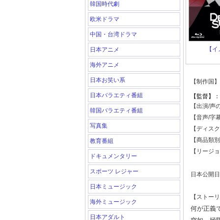
韓国時代劇
欧米ドラマ
中国・台湾ドラマ
【イ
日本アニメ
海外アニメ
日本お笑い系
【制作国】
日本バラエティ番組
【監督】：
【出演/声
韓国バラエティ番組
【音声/字
写真集
【ディスク
【商品類別
教育番組
【リージョ
ドキュメンタリー
スポーツ レジャー
日本公開日
日本ミュージック
【ストーリ
海外ミュージック
何が正義
日本アダルト