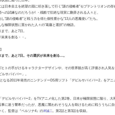
限状態に陥った日本。
には日本全土を絶望の淵に叩き落して行く“謎の侵略者"セプテントリオンの存
間への試練なのだろうか! ・残酷で壮絶な現実に翻弄される人々と、
し“謎の侵略者"と戦う力を得た個性豊かな“13人の悪魔使い"たち。
んな極限状態に置かれた人々の“葛藤と選択"の物語。
末まで、あと7日。
が未来を創る・・。
】
末まで、あと7日。その選択が未来を創る…。
ズヒトの手がけるキャラクターデザインや、その世界観が高く評価され人気を
デビルサバイバー」。
目となる2011年発売のニンテンドーDS用ソフト「デビルサバイバー2」をアニ
G「デビルサバイバー2」をTVアニメ化した第2巻。日本が極限状態に陥り、大
返事に迷う響希だったが、悪魔に襲われそうな人を助けるために戦ううちに自
いく。監督は『ペルソナ4』の
。第2話と第3話を収録。
岸誠二