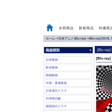
全部商品
新着商品
特価商
ホーム
-->
日本アニメ [Blu-ray]
-->
[Blu-ray] DEVI
0
[Blu-ray
[Blu-ray
日本映画
欧米映画
韓国映画
中国・香港映画
日本現代ドラマ
日本時代劇
韓国現代ドラマ