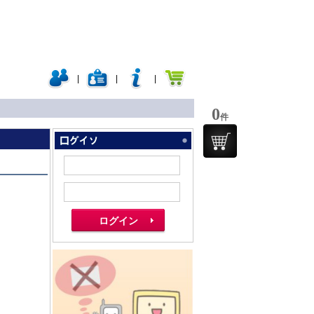
|
|
|
0
件