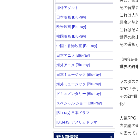
突如、極
その背景
海外アダルト
これは人
日本映画 [Blu-ray]
悪魔と契約
欧米映画 [Blu-ray]
これはそ
韓国映画 [Blu-ray]
世界の終
その選択
中国・香港映画 [Blu-ray]
日本アニメ [Blu-ray]
【内容紹介
海外アニメ [Blu-ray]
世界の終
日本ミュージック [Blu-ray]
ヤスダス
海外ミュージック [Blu-ray]
RPG「
ドキュメンタリー [Blu-ray]
その2作
スペシャル ショー [Blu-ray]
化!
[Blu-ray] 日本ドラマ
人気RP
[Blu-ray] アメリカドラマ
力要請の
を固めて