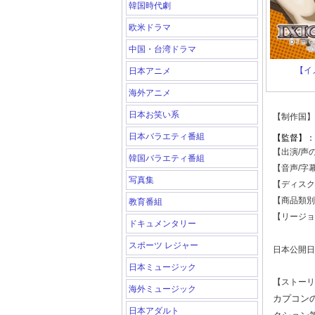
韓国時代劇
欧米ドラマ
中国・台湾ドラマ
【イ
日本アニメ
海外アニメ
日本お笑い系
【制作国】
日本バラエティ番組
【監督】：
【出演/声
韓国バラエティ番組
【音声/字
写真集
【ディスク
【商品類別
教育番組
【リージョ
ドキュメンタリー
スポーツ レジャー
日本公開日
日本ミュージック
【ストーリ
海外ミュージック
カプコン
日本アダルト