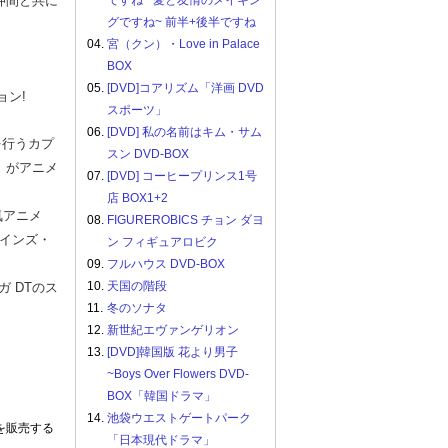
仲間と共に
ですね ~愛と友情のメイキン
グですね~ 前半+後半ですね
04.
宮（クン）・Love in Palace
BOX
05.
[DVD]コアリズム「洋画 DVD
ョン!
スポーツ」
06.
[DVD] 私の名前はキム・サム
を行うカプ
スン DVD-BOX
』がアニメ
07.
[DVD] コーヒープリンス1号
店 BOX1+2
気アニメ
08.
FIGUREROBICS チョン ダヨ
インズ・
ン フィギュアロビク
09.
フルハウス DVD-BOX
10.
天国の階段
 DTのス
11.
冬のソナタ
12.
新世紀エヴァンゲリオン
13.
[DVD]韓国版 花より男子
~Boys Over Flowers DVD-
BOX「韓国ドラマ」
14.
池袋ウエストゲートパーク
を販売する
「日本現代ドラマ」