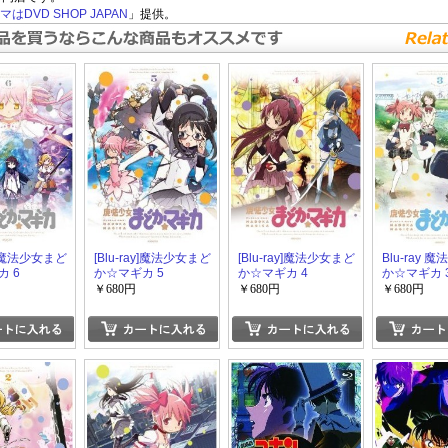
はDVD SHOP JAPAN
」提供。
ay]魔法少女まど
[Blu-ray]魔法少女まど
[Blu-ray]魔法少女まど
Blu-ray 
 6
か☆マギカ 5
か☆マギカ 4
か☆マギカ 
￥680円
￥680円
￥680円