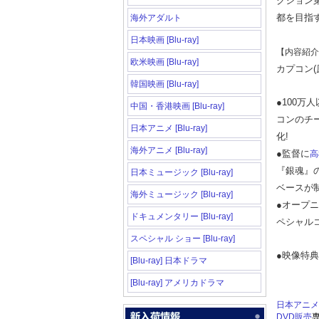
クション
都を目指す
海外アダルト
日本映画 [Blu-ray]
【内容紹介
欧米映画 [Blu-ray]
カプコン(
韓国映画 [Blu-ray]
●100
中国・香港映画 [Blu-ray]
コンのチ
日本アニメ [Blu-ray]
化!
海外アニメ [Blu-ray]
●監督に
高
『銀魂』
日本ミュージック [Blu-ray]
ベースが
海外ミュージック [Blu-ray]
●オープ
ドキュメンタリー [Blu-ray]
ペシャル
スペシャル ショー [Blu-ray]
●映像特典
[Blu-ray] 日本ドラマ
[Blu-ray] アメリカドラマ
日本アニメ [B
DVD販売