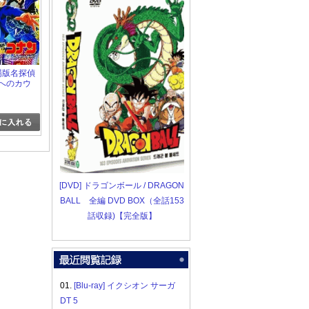
]劇場版名探偵
国へのカウ
「邦画
ズ・ファミ
[DVD] ドラゴンボール / DRAGON
BALL 全編 DVD BOX（全話153
話収録)【完全版】
01.
[Blu-ray] イクシオン サーガ
DT 5