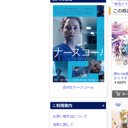
「
韓流ドラマ
[Blu-r
か☆マギカ
￥680円
[DVD] ナースコール
お買い物方法について
送料に関して