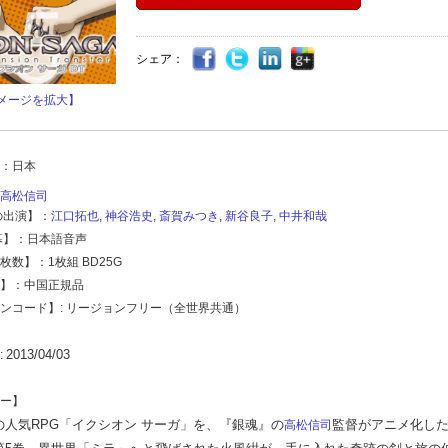
シェア：
メージを拡大】
：日本
高松信司
の出演】：
江口拓也
,
神谷浩史
,
斎賀みつき
,
新谷良子
,
中井和哉
幕】：日本語音声
枚数】：1枚組 BD25G
】：中国正規品
ンコード】: リージョンフリー（全世界共通）
2013/04/03
:
ー】
の人気RPG「イクシオン サーガ」を、『銀魂』の
監督がアニメ化し
高松信司