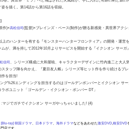
第5巻。異世界「ミラ」へと飛ばされた火風紺が、手に入れた奇跡の剣と旅の
姿を描く。第14話から第16話を収録。
】
原作)×
(監督)×ブレインズ・ベース(制作)が贈る新感覚・異世界アクシ
高松信司
万人以上のハンターを有する『モンスターハンターフロンティア』の開発・運営
ームが、満を持して2012年10月よりサービスを開始する『イクシオン サーガ
、シリーズ構成に大和屋暁、キャラクターデザインに竹内進二と大人
松信司
のスタッフ陣を向かえ、『夏目友人帳』シリーズ等ヒット作を作り続けるブレ
制作を担当!
ニング%26エンディングを担当するのはゴールデンボンバーとイクシオン サーガ
コラボユニット「ゴールデン・イクシオン・ボンバー DT」
 :マジでガチでイクシオン サーガやっちゃいました! (4)
lu-ray]
韓国ドラマ
、
日本ドラマ
、
海外ドラマ
などをあわせた
激安DVD
,
格安DVD
専門店です。