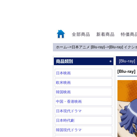
全部商品
新着商品
特価商
ホーム
-->
日本アニメ [Blu-ray]
-->
[Blu-ray] イク
0
[Blu-r
[Blu-ra
日本映画
欧米映画
韓国映画
中国・香港映画
日本現代ドラマ
日本時代劇
韓国現代ドラマ