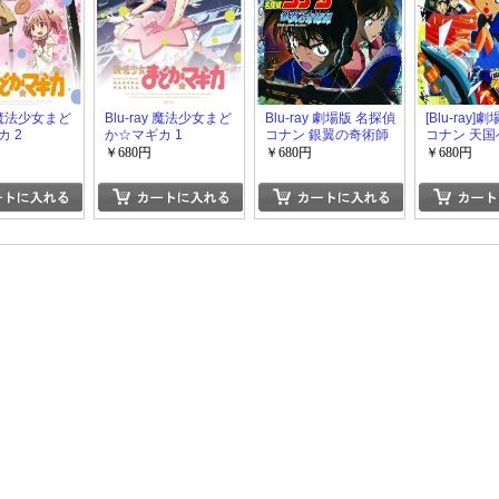
y 魔法少女まど
Blu-ray 魔法少女まど
Blu-ray 劇場版 名探偵
[Blu-ray
 2
か☆マギカ 1
コナン 銀翼の奇術師
コナン 天
ントダウン
￥680円
￥680円
￥680円
DVD キッ
リー」