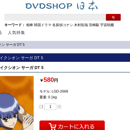
キーワード：
相棒
韓国ドラマ
名探偵コナン
木村拓哉
宮崎駿
宇宙戦艦
品
人気特集
シオン サーガ DT 5
ay] イクシオン サーガ DT 5
y] イクシオン サーガ DT 5
580
￥
円
モデル: LGD-2668
重量: 0.1kg