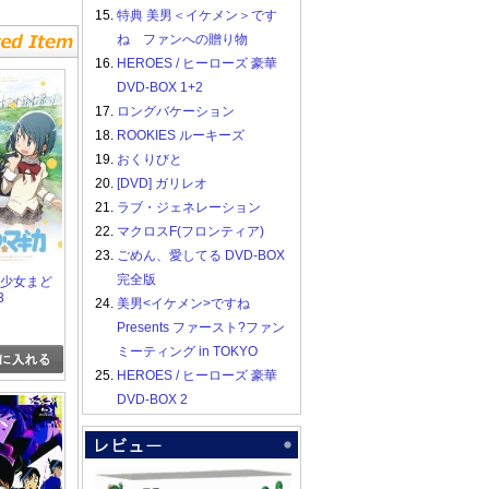
15.
特典 美男＜イケメン＞です
ね ファンへの贈り物
16.
HEROES / ヒーローズ 豪華
DVD-BOX 1+2
17.
ロングバケーション
18.
ROOKIES ルーキーズ
19.
おくりびと
20.
[DVD] ガリレオ
21.
ラブ・ジェネレーション
22.
マクロスF(フロンティア)
23.
ごめん、愛してる DVD-BOX
完全版
魔法少女まど
3
24.
美男<イケメン>ですね
Presents ファースト?ファン
ミーティング in TOKYO
25.
HEROES / ヒーローズ 豪華
DVD-BOX 2