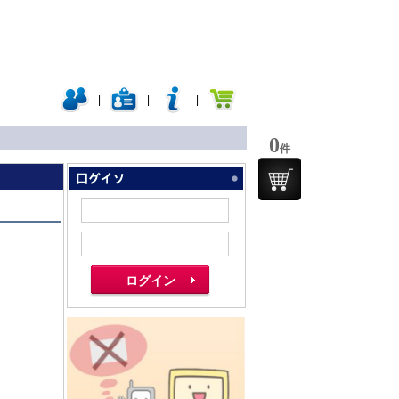
|
|
|
0
件