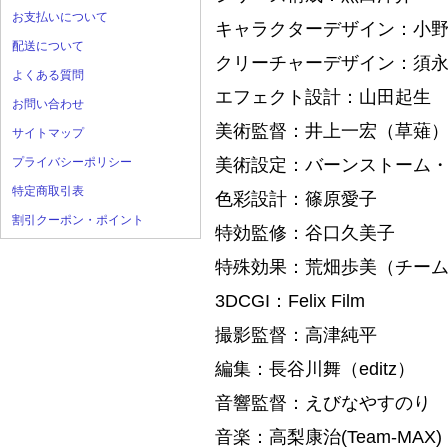
お支払いについて
キャラクターデザイン：小
配送について
クリーチャーデザイン：須
よくある質問
エフェクト設計：山田起生
お問い合わせ
美術監督：井上一宏（草薙
サイトマップ
プライバシーポリシー
美術設定：バーンストーム
特定商取引表
色彩設計：篠原愛子
割引クーポン・ポイント
特効監修：谷口久美子
特殊効果：荒畑歩美（チー
3DCGI：Felix Film
撮影監督：高津純平
編集：長谷川舞（editz）
音響監督：えびなやすのり
音楽：高梨康治(Team-MAX)