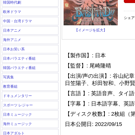
韓国時代劇
欧米ドラマ
シェア
中国・台湾ドラマ
【イメージを拡大】
日本アニメ
海外アニメ
日本お笑い系
【製作国】: 日本
日本バラエティ番組
【監督】: 尾崎隆晴
韓国バラエティ番組
【出演/声の出演】: 谷山
写真集
日笠陽子、杉田智和、小野
教育番組
【言語 】: 英語音声、タイ
ドキュメンタリー
【字幕 】: 日本語字幕、
スポーツ レジャー
【ディスク枚数】: 2枚組（第1
日本ミュージック
日本公開日: 2022/09/15
海外ミュージック
日本アダルト