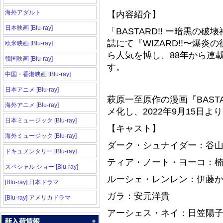
海外アダルト
【内容紹介】
日本映画 [Blu-ray]
「BASTARD!! ー暗黒の
誌にて『WIZARD!!〜爆
欧米映画 [Blu-ray]
ら人気を博し、88年から連
韓国映画 [Blu-ray]
す。
中国・香港映画 [Blu-ray]
日本アニメ [Blu-ray]
萩原一至原作の漫画『BAST
海外アニメ [Blu-ray]
メ化し、2022年9月15日より
日本ミュージック [Blu-ray]
【キャスト】
海外ミュージック [Blu-ray]
ダーク・シュナイダー：谷
ドキュメンタリー [Blu-ray]
ティア・ノート・ヨーコ：
スペシャル ショー [Blu-ray]
ルーシェ・レンレン：伊藤
[Blu-ray] 日本ドラマ
ガラ：安元洋貴
[Blu-ray] アメリカドラマ
アーシェス・ネイ：日笠陽