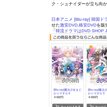
ク・シュナイダーが立ち向
日本アニメ [Blu-ray]
韓国ド
せた
激安DVD
,
格安DVD
を販
「
韓流ドラマはDVD SHOP J
[Blu-ray]魔法少女まど
[Blu-ray]魔
か☆マギカ 6
か☆マギカ 5
￥680円
￥680円