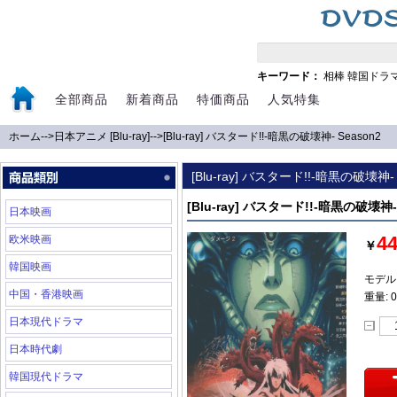
キーワード：
相棒
韓国ドラ
全部商品
新着商品
特価商品
人気特集
ホーム
-->
日本アニメ [Blu-ray]
-->
[Blu-ray] バスタード!!-暗黒の破壊神- Season2
[Blu-ray] バスタード!!-暗黒の破壊神- 
[Blu-ray] バスタード!!-暗黒の破壊神- 
日本映画
4
欧米映画
￥
韓国映画
モデル: 
中国・香港映画
重量: 0
日本現代ドラマ
日本時代劇
韓国現代ドラマ