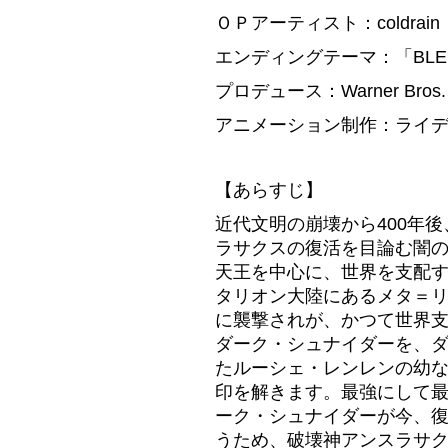
ＯＰアーティスト：coldrain（Wa
エンディングテーマ：「BLESSLES
プロデュース：Warner Bros. 
アニメーション制作：ライ
【あらすじ】
近代文明の崩壊から400年
ラサクスの復活を目論む闇
天王を中心に、世界を支配
タリオン大陸にあるメタ＝
に襲撃されが、かつて世界
ダーク・シュナイダーを、
たルーシェ・レンレンの幼
印を解きます。最強にして
ーク・シュナイダーが今、
うため、破壊神アンスラサ