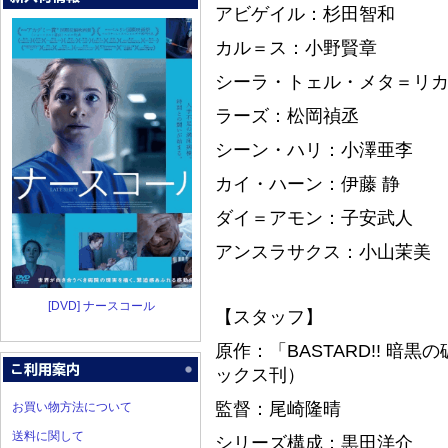
アビゲイル：杉田智和
カル＝ス：小野賢章
シーラ・トェル・メタ＝リ
ラーズ：松岡禎丞
シーン・ハリ：小澤亜李
カイ・ハーン：伊藤 静
ダイ＝アモン：子安武人
アンスラサクス：小山茉美
[DVD] ナースコール
【スタッフ】
原作：「BASTARD!! 暗
ックス刊）
監督：尾崎隆晴
お買い物方法について
送料に関して
シリーズ構成：黒田洋介