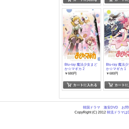
Blu-ray 魔法少女まど
Blu-ray 魔
か☆マギカ 2
か☆マギカ 1
￥680円
￥680円
韓国ドラマ
激安DVD
お問
CopyRight (C) 2012
韓流ドラマはDV