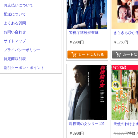
お支払いについて
配送について
よくある質問
お問い合わせ
警視庁継続捜査班
きらきらひか
サイトマップ
￥2980円
￥1750円
プライバシーポリシー
特定商取引表
割引クーポン・ポイント
科捜研の女シリーズ9
天使のわけま
￥3980円
￥1500円
特価: