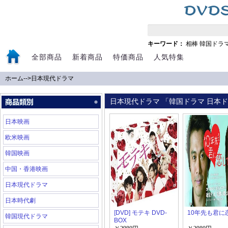
キーワード：
相棒
韓国ドラ
全部商品
新着商品
特価商品
人気特集
ホーム
-->
日本現代ドラマ
日本現代ドラマ 「韓国ドラマ 日本ドラ
日本映画
欧米映画
韓国映画
中国・香港映画
日本現代ドラマ
日本時代劇
[DVD] モテキ DVD-
10年先も君に
韓国現代ドラマ
BOX