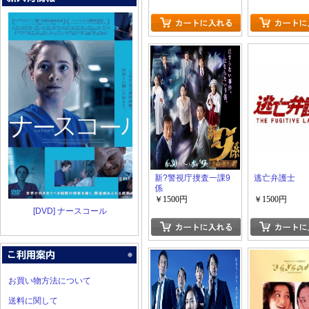
新?警視庁捜査一課9
逃亡弁護士
係
￥1500円
￥1500円
[DVD] ナースコール
お買い物方法について
送料に関して