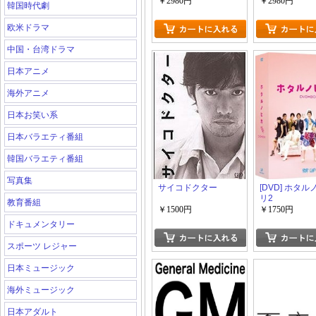
￥2980円
￥2980円
韓国時代劇
欧米ドラマ
中国・台湾ドラマ
日本アニメ
海外アニメ
日本お笑い系
日本バラエティ番組
韓国バラエティ番組
写真集
サイコドクター
[DVD] ホタ
リ2
教育番組
￥1500円
￥1750円
ドキュメンタリー
スポーツ レジャー
日本ミュージック
海外ミュージック
日本アダルト