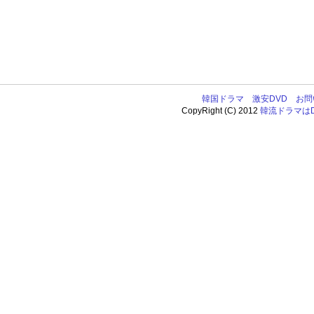
韓国ドラマ
激安DVD
お問
CopyRight (C) 2012
韓流ドラマはDV