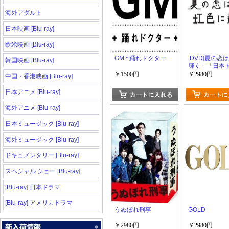
海外アダルト
日本映画 [Blu-ray]
欧米映画 [Blu-ray]
GM ~踊れドクター
[DVD]夏の恋
韓国映画 [Blu-ray]
輝く「「日本
ラブストーリ
￥1500円
￥2980円
中国・香港映画 [Blu-ray]
日本アニメ [Blu-ray]
海外アニメ [Blu-ray]
日本ミュージック [Blu-ray]
海外ミュージック [Blu-ray]
ドキュメンタリー [Blu-ray]
スペシャル ショー [Blu-ray]
[Blu-ray] 日本ドラマ
[Blu-ray] アメリカドラマ
うぬぼれ刑事
GOLD
￥2980円
￥2980円