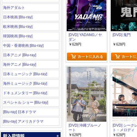
海外アダルト
日本映画 [Blu-ray]
欧米映画 [Blu-ray]
[DVD] YADANG／ヤ
[DVD] 鬼門
韓国映画 [Blu-ray]
ダン
￥628円
￥628円
中国・香港映画 [Blu-ray]
日本アニメ [Blu-ray]
海外アニメ [Blu-ray]
日本ミュージック [Blu-ray]
海外ミュージック [Blu-ray]
ドキュメンタリー [Blu-ray]
スペシャル ショー [Blu-ray]
[Blu-ray] 日本ドラマ
[Blu-ray] アメリカドラマ
[DVD] 沖縄ブルーノ
[DVD] シーク
ート
ト・メロディ
￥628円
￥628円