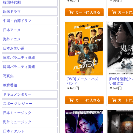
￥628円
￥628円
韓国時代劇
欧米ドラマ
中国・台湾ドラマ
日本アニメ
海外アニメ
日本お笑い系
日本バラエティ番組
韓国バラエティ番組
写真集
[DVD] チーム・ハズ
[DVD] 鬼胎(ク
バンド
い修道女
教育番組
￥628円
￥628円
ドキュメンタリー
スポーツ レジャー
日本ミュージック
海外ミュージック
日本アダルト