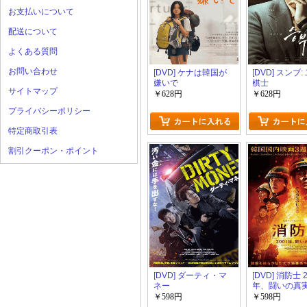
お支払いについて
配送について
よくある質問
お問い合わせ
[DVD] ケナは韓国が
[DVD] スンブ
嫌いで
棋士
サイトマップ
￥628円
￥628円
プライバシーポリシー
特定商取引表
割引クーポン・ポイント
[DVD] ダーティ・マ
[DVD] 消防士 
ネー
年、闘いの真
￥598円
￥598円