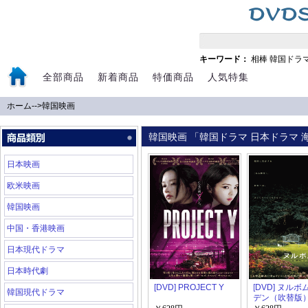
キーワード：
相棒
韓国ドラ
全部商品
新着商品
特価商品
人気特集
ホーム
-->
韓国映画
韓国映画 「韓国ドラマ 日本ドラマ 海
日本映画
欧米映画
韓国映画
中国・香港映画
日本現代ドラマ
日本時代劇
[DVD] PROJECT Y
[DVD] ヌル
韓国現代ドラマ
デン（吹替版