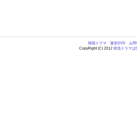
韓国ドラマ
激安DVD
お問
CopyRight (C) 2012
韓流ドラマはDV