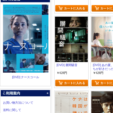
[DVD] 層間騒音
[DVD] あの
ちが好きだっ
へ
￥628円
￥628円
[DVD] ナースコール
お買い物方法について
送料に関して