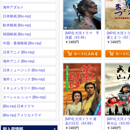
海外アダルト
日本映画 [Blu-ray]
欧米映画 [Blu-ray]
[MP4] 大河ドラマ 平
[MP4] 大河
韓国映画 [Blu-ray]
清盛（63.46）
家とまつ（62.
￥3480円
￥3480円
中国・香港映画 [Blu-ray]
日本アニメ [Blu-ray]
海外アニメ [Blu-ray]
日本ミュージック [Blu-ray]
海外ミュージック [Blu-ray]
ドキュメンタリー [Blu-ray]
スペシャル ショー [Blu-ray]
[Blu-ray] 日本ドラマ
[Blu-ray] アメリカドラマ
[MP4] 大河ドラマ 黄
[MP4] 大河ド
金の日日（64.89）
林火山（63.0
￥3480円
￥3480円