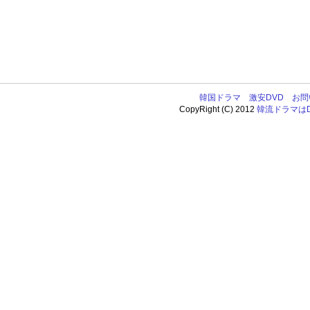
韓国ドラマ
激安DVD
お問
CopyRight (C) 2012
韓流ドラマはDV