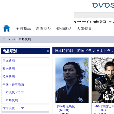
キーワード：
相棒
韓国ドラ
全部商品
新着商品
特価商品
人気特集
ホーム
-->
日本時代劇
日本時代劇 「韓国ドラマ 日本ドラマ 
日本映画
欧米映画
韓国映画
中国・香港映画
日本現代ドラマ
日本時代劇
[MP4] 龍馬伝
[MP4] 軍師官
韓国現代ドラマ
（61.38）
（63.09）