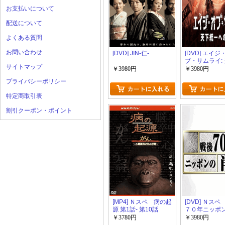
お支払いについて
配送について
よくある質問
お問い合わせ
[DVD] JIN-仁-
[DVD] エイジ
ブ・サムライ:
サイトマップ
一への戦い
￥3980円
￥3980円
プライバシーポリシー
特定商取引表
割引クーポン・ポイント
[MP4] Ｎスペ 病の起
[DVD] Ｎス
源 第1話- 第10話
７０年ニッポ
（14.16）
像 第1話- 第1
￥3780円
￥3980円