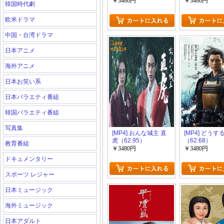
￥3480円
￥3480円
韓国時代劇
欧米ドラマ
中国・台湾ドラマ
日本アニメ
海外アニメ
日本お笑い系
日本バラエティ番組
韓国バラエティ番組
写真集
[MP4] おんな城主 直
[MP4] どうす
虎（62.95）
（62.68）
教育番組
￥3480円
￥3480円
ドキュメンタリー
スポーツ レジャー
日本ミュージック
海外ミュージック
日本アダルト