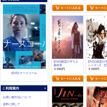
[DVD]精霊の守り人
[DVD] 精霊
最終章
シーズン2 
壊神
￥3980円
￥3980円
[DVD] ナースコール
お買い物方法について
送料に関して