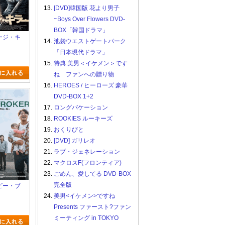
13.
[DVD]韓国版 花より男子
~Boys Over Flowers DVD-
BOX「韓国ドラマ」
ベージ・キ
14.
池袋ウエストゲートパーク
「日本現代ドラマ」
15.
特典 美男＜イケメン＞です
ね ファンへの贈り物
16.
HEROES / ヒーローズ 豪華
DVD-BOX 1+2
17.
ロングバケーション
18.
ROOKIES ルーキーズ
19.
おくりびと
20.
[DVD] ガリレオ
21.
ラブ・ジェネレーション
22.
マクロスF(フロンティア)
23.
ごめん、愛してる DVD-BOX
完全版
イビー・ブ
24.
美男<イケメン>ですね
Presents ファースト?ファン
ミーティング in TOKYO