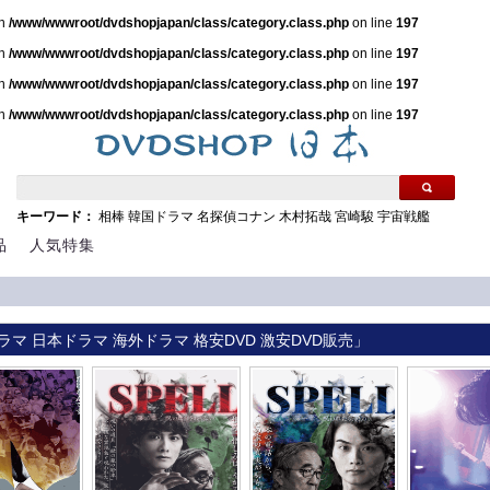
in
/www/wwwroot/dvdshopjapan/class/category.class.php
on line
197
in
/www/wwwroot/dvdshopjapan/class/category.class.php
on line
197
in
/www/wwwroot/dvdshopjapan/class/category.class.php
on line
197
in
/www/wwwroot/dvdshopjapan/class/category.class.php
on line
197
キーワード：
相棒
韓国ドラマ
名探偵コナン
木村拓哉
宮崎駿
宇宙戦艦
品
人気特集
ラマ 日本ドラマ 海外ドラマ 格安DVD 激安DVD販売」