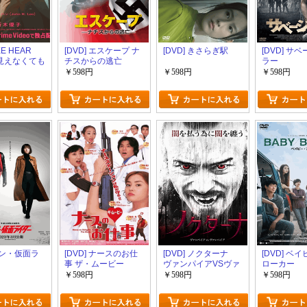
EE HEAR
[DVD] エスケープ ナ
[DVD] きさらぎ駅
[DVD] サ
 見えなくても
チスからの逃亡
ラー
くても愛し
￥598円
￥598円
￥598円
 シン・仮面ラ
[DVD] ナースのお仕
[DVD] ノクターナ
[DVD] ベ
事 ザ・ムービー
ヴァンパイアVSヴァ
ローカー
ンパイア
￥598円
￥598円
￥598円