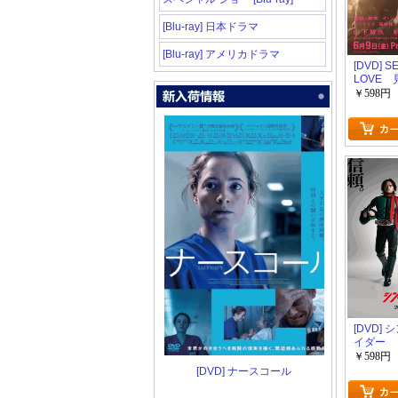
[Blu-ray] 日本ドラマ
[Blu-ray] アメリカドラマ
[DVD] S
LOVE
聞こえな
￥598円
てる
[DVD]
イダー
￥598円
[DVD] ナースコール