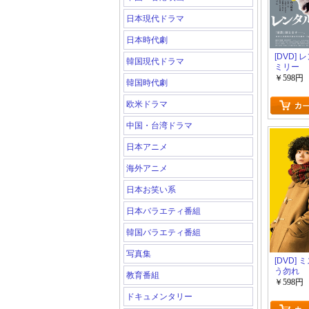
日本現代ドラマ
日本時代劇
[DVD]
韓国現代ドラマ
ミリー
￥598円
韓国時代劇
欧米ドラマ
中国・台湾ドラマ
日本アニメ
海外アニメ
日本お笑い系
日本バラエティ番組
韓国バラエティ番組
写真集
[DVD]
う勿れ
教育番組
￥598円
ドキュメンタリー