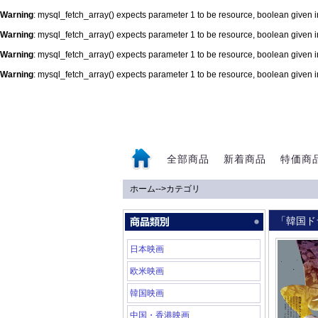
Warning
: mysql_fetch_array() expects parameter 1 to be resource, boolean given 
Warning
: mysql_fetch_array() expects parameter 1 to be resource, boolean given 
Warning
: mysql_fetch_array() expects parameter 1 to be resource, boolean given 
Warning
: mysql_fetch_array() expects parameter 1 to be resource, boolean given 
0
全部商品
新着商品
特価商
ホーム
-->
カテゴリ
「韓国ド
日本映画
欧米映画
韓国映画
中国・香港映画