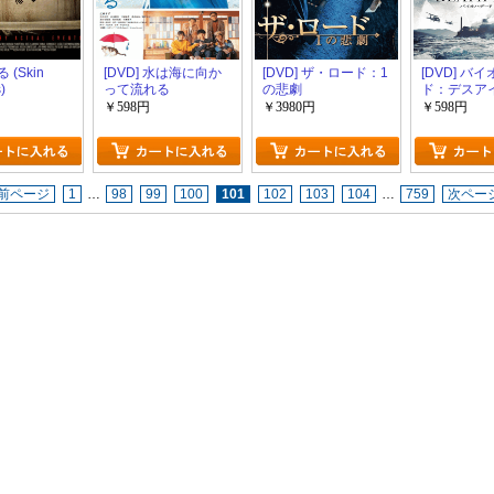
る (Skin
[DVD] 水は海に向か
[DVD] ザ・ロード：1
[DVD] バ
)
って流れる
の悲劇
ド：デスア
￥598円
￥3980円
￥598円
前ページ
1
…
98
99
100
101
102
103
104
…
759
次ペー