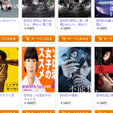
 レンタル×ファ
[DVD] SPELL 呪われ
[DVD] SPELL 第一章
[DVD] 白
たら、終わり 第二章
呪われたら、終わり
間に
￥598円
￥598円
￥598円
 ミステリと言
[DVD] ソロ活女子の
[DVD] 不能犯
[DVD] 花と
ススメ４
￥3980円
￥598円
￥598円