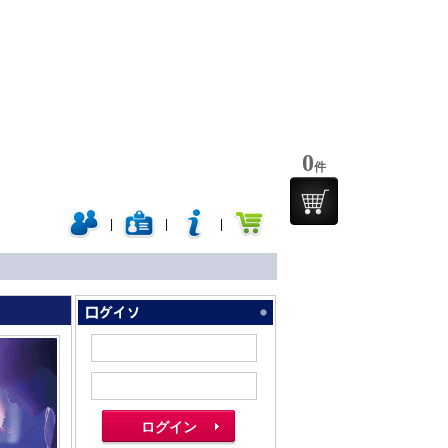
0
件
|
|
|