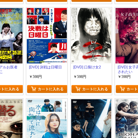
 リアルお医者
[DVD] 決戦は日曜日
[DVD] 口裂け女2
[DVD] 女
こ
されたい
￥598円
￥598円
￥598円