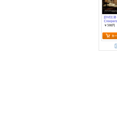
[DVD] 潜
Creepers
￥598円