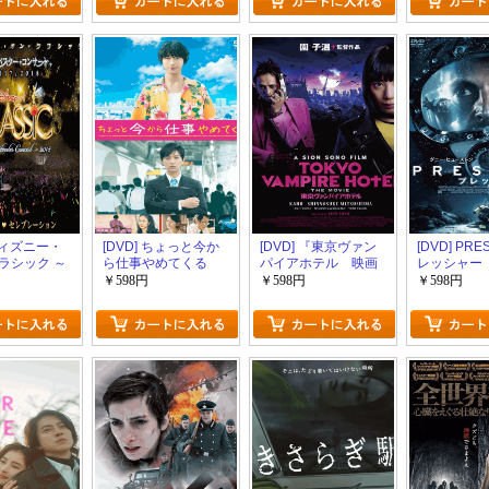
 ディズニー・
[DVD] ちょっと今か
[DVD] 『東京ヴァン
[DVD] PRE
ラシック ～
ら仕事やめてくる
パイアホテル 映画
レッシャー
ター・コン
版』 TOKYO
￥598円
￥598円
￥598円
17/2018
VAMPIRE HOTEL