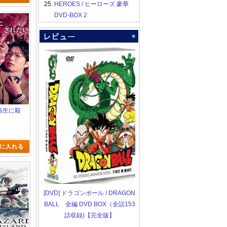
25.
HEROES / ヒーローズ 豪華
DVD-BOX 2
子高生に殺
[DVD] ドラゴンボール / DRAGON
BALL 全編 DVD BOX（全話153
話収録)【完全版】