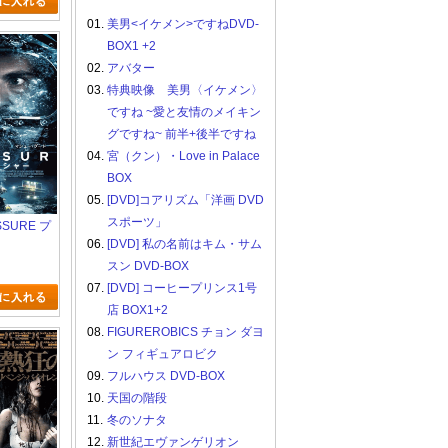
01.
美男<イケメン>ですねDVD-
BOX1 +2
02.
アバター
03.
特典映像 美男〈イケメン〉
ですね ~愛と友情のメイキン
グですね~ 前半+後半ですね
04.
宮（クン）・Love in Palace
BOX
05.
[DVD]コアリズム「洋画 DVD
スポーツ」
SSURE プ
06.
[DVD] 私の名前はキム・サム
スン DVD-BOX
07.
[DVD] コーヒープリンス1号
店 BOX1+2
08.
FIGUREROBICS チョン ダヨ
ン フィギュアロビク
09.
フルハウス DVD-BOX
10.
天国の階段
11.
冬のソナタ
12.
新世紀エヴァンゲリオン